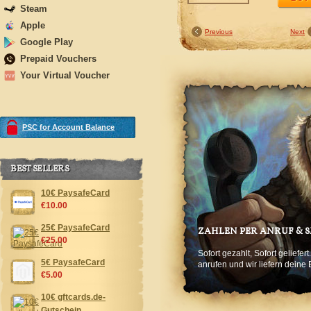
Steam
Apple
Previous
Next
Google Play
Prepaid Vouchers
Your Virtual Voucher
PSC for Account Balance
BEST SELLERS
10€ PaysafeCard
€10.00
25€ PaysafeCard
ZAHLEN PER ANRUF & 
€25.00
Sofort gezahlt, Sofort geliefe
5€ PaysafeCard
anrufen und wir liefern deine 
€5.00
10€ gftcards.de-
Gutschein