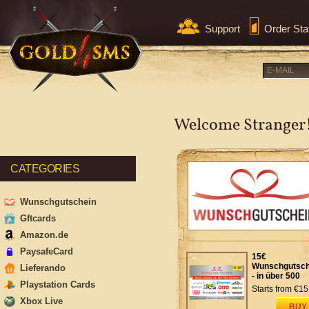
Support
Order Sta
Welcome Stranger
CATEGORIES
Wunschgutschein
Gftcards
Amazon.de
PaysafeCard
15€
Wunschgutsch
Lieferando
- in über 500
Playstation Cards
Shops einlösb
Starts from
€15
Xbox Live
BUY