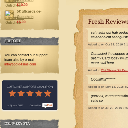
€10.00
5€ gftcards.de-
Gutschein
Fresh Review
€5.00
sehr sehr gut hab gedac
es aber nicht sehr gut.i
SUPPORT
Added to
on Oct 18, 2016 9:
Contacted the support 
You can contact our support
get my Card today im i
team also by e-mail:
more stuff here
info@gold4sms.com
Added to
20€ Steam Gift Car
Cool!!!!!!!!!""""""""
Added to
on May 14, 2016 4
ganz ok, vertrauenswürdi
seite so
Added to
on Jul 20, 2015 9:
DELIVERY ETA