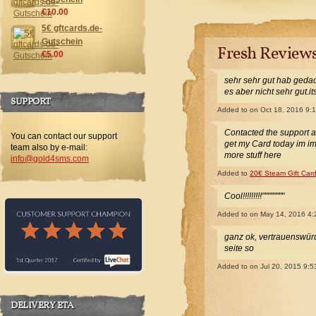
€10.00
5€ gftcards.de-
Gutschein
Fresh Review
€5.00
sehr sehr gut hab gedac
es aber nicht sehr gut.i
SUPPORT
Added to
on Oct 18, 2016 9:
Contacted the support 
You can contact our support
get my Card today im i
team also by e-mail:
more stuff here
info@gold4sms.com
Added to
20€ Steam Gift Car
Cool!!!!!!!!!""""""""
Added to
on May 14, 2016 4
ganz ok, vertrauenswürdi
seite so
Added to
on Jul 20, 2015 9:
DELIVERY ETA