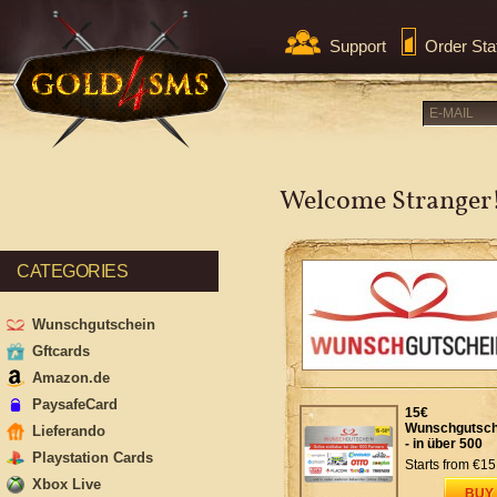
Support
Order Sta
Welcome Stranger
CATEGORIES
Wunschgutschein
Gftcards
Amazon.de
PaysafeCard
15€
Wunschgutsch
Lieferando
- in über 500
Playstation Cards
Shops einlösb
Starts from
€15
Xbox Live
BUY