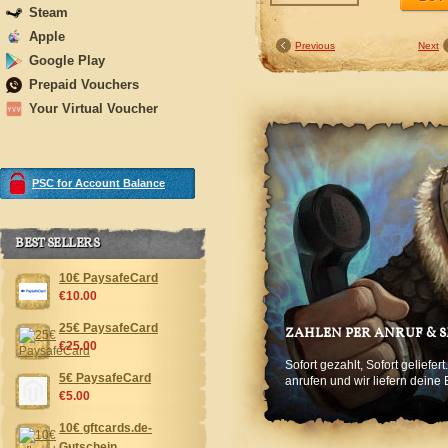
Steam
Apple
Previous
Next
Google Play
Prepaid Vouchers
Your Virtual Voucher
PSC for Account Balance
BEST SELLERS
10€ PaysafeCard
€10.00
25€ PaysafeCard
ZAHLEN PER ANRUF & 
€25.00
Sofort gezahlt, Sofort geliefe
5€ PaysafeCard
anrufen und wir liefern deine 
€5.00
10€ gftcards.de-
Gutschein