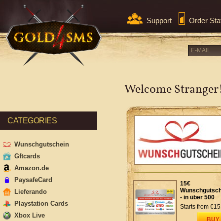
Support
Order Sta
Welcome Stranger
CATEGORIES
Wunschgutschein
Gftcards
Amazon.de
PaysafeCard
15€
Wunschgutsch
Lieferando
- in über 500
Playstation Cards
Shops einlösb
Starts from
€15
Xbox Live
BUY