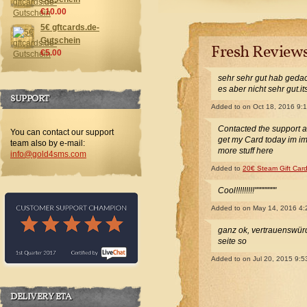
€10.00
5€ gftcards.de-
Gutschein
Fresh Review
€5.00
sehr sehr gut hab gedac
es aber nicht sehr gut.i
SUPPORT
Added to
on Oct 18, 2016 9:
Contacted the support 
You can contact our support
get my Card today im i
team also by e-mail:
more stuff here
info@gold4sms.com
Added to
20€ Steam Gift Car
Cool!!!!!!!!!""""""""
Added to
on May 14, 2016 4
ganz ok, vertrauenswürdi
seite so
Added to
on Jul 20, 2015 9:
DELIVERY ETA