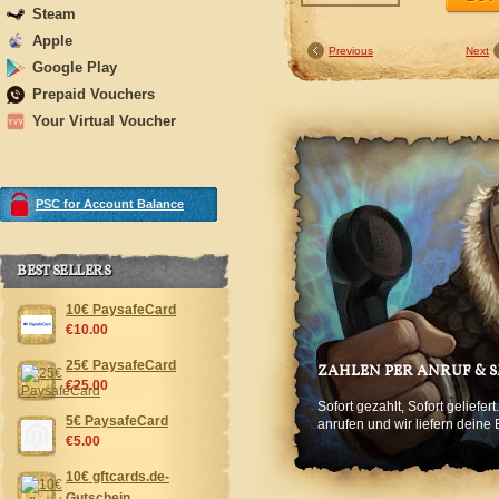
Steam
Apple
Previous
Next
Google Play
Prepaid Vouchers
Your Virtual Voucher
PSC for Account Balance
BEST SELLERS
10€ PaysafeCard
€10.00
25€ PaysafeCard
ZAHLEN PER ANRUF & 
€25.00
Sofort gezahlt, Sofort geliefe
5€ PaysafeCard
anrufen und wir liefern deine 
€5.00
10€ gftcards.de-
Gutschein