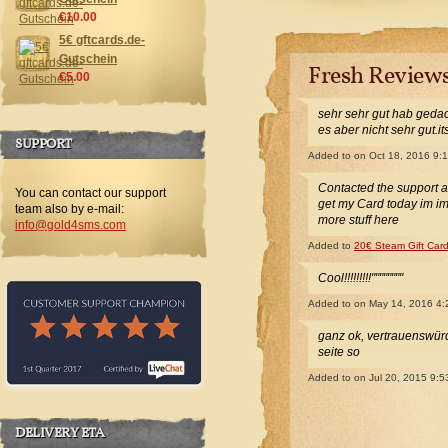
€10.00
5€ gftcards.de-
Gutschein
Fresh Review
€5.00
sehr sehr gut hab gedac
es aber nicht sehr gut.i
SUPPORT
Added to
on Oct 18, 2016 9:
Contacted the support 
You can contact our support
get my Card today im i
team also by e-mail:
more stuff here
info@gold4sms.com
Added to
20€ Steam Gift Car
Cool!!!!!!!!!""""""""
Added to
on May 14, 2016 4
ganz ok, vertrauenswürdi
seite so
Added to
on Jul 20, 2015 9:
DELIVERY ETA