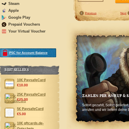
Steam
Apple
Previous
Next
Google Play
Prepaid Vouchers
Your Virtual Voucher
PSC for Account Balance
BEST SELLERS
10€ PaysafeCard
€10.00
25€ PaysafeCard
ZAHLEN PER ANRUF & 
€25.00
Sofort gezahlt, Sofort geliefe
5€ PaysafeCard
anrufen und wir liefern deine 
€5.00
10€ gftcards.de-
Gutschein