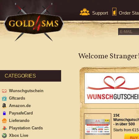
Support
Order Sta
Welcome Stranger
CATEGORIES
Wunschgutschein
Gftcards
Amazon.de
PaysafeCard
15€
Wunschgutsch
Lieferando
- in über 500
Playstation Cards
Shops einlösb
Starts from
€15
Xbox Live
BUY